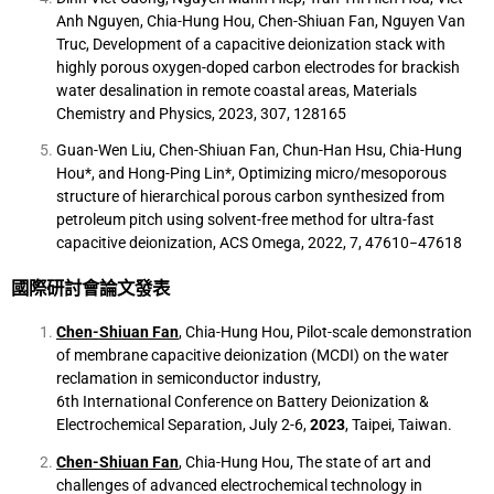
Anh Nguyen, Chia-Hung Hou, Chen-Shiuan Fan, Nguyen Van
Truc, Development of a capacitive deionization stack with
highly porous oxygen-doped carbon electrodes for brackish
water desalination in remote coastal areas, Materials
Chemistry and Physics, 2023, 307, 128165
Guan-Wen Liu, Chen-Shiuan Fan, Chun-Han Hsu, Chia-Hung
Hou*, and Hong-Ping Lin*, Optimizing micro/mesoporous
structure of hierarchical porous carbon synthesized from
petroleum pitch using solvent-free method for ultra-fast
capacitive deionization, ACS Omega, 2022, 7, 47610−47618
國際研討會論文發表
Chen-Shiuan Fan
, Chia-Hung Hou, Pilot-scale demonstration
of membrane capacitive deionization (MCDI) on the water
reclamation in semiconductor industry,
6th International Conference on Battery Deionization &
Electrochemical Separation, July 2-6,
2023
, Taipei, Taiwan.
Chen-Shiuan Fan
, Chia-Hung Hou, The state of art and
challenges of advanced electrochemical technology in