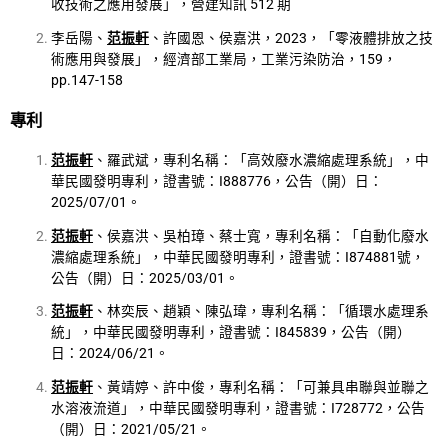
收技術之應用發展」，營建知訊 512 期
李岳陽、
范振軒
、許國恩、侯嘉洪，2023，「零液體排放之技
術應用與發展」，經濟部工業局，工業污染防治，159，
pp.147-158
專利
范振軒
、羅武斌，專利名稱：「高效廢水濃縮處理系統」，中
華民國發明專利，證書號：I888776，公告（開）日：
2025/07/01。
范振軒
、侯嘉洪、吳柏璋、蔡士寬，專利名稱：「自動化廢水
濃縮處理系統」，中華民國發明專利，證書號：I874881號，
公告（開）日：2025/03/01。
范振軒
、林奕辰、趙穎、陳弘瑋，專利名稱：「循環水處理系
統」，中華民國發明專利，證書號：I845839，公告（開）
日：2024/06/21。
范振軒
、黃靖婷、許中俊，專利名稱：「可兼具串聯與並聯之
水溶液流道」，中華民國發明專利，證書號：I728772，公告
（開）日：2021/05/21。