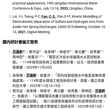
practical applications, 19th Qingdao International Water
Conference & Expo, July 13-16,
2023
, Qingdao, China.
Lin, Y-I, Tseng, P-C,
Fan, C-S.
, Pan S-Y*, Kinetic Modelling of
Electrokinetic Separation of Sulfate and Hydrogen Ions from
Acidic Hot Spring Discharges, 240th ECS Meeting, October 10-
14,
2021
, Digital Meeting.
國內研討會論文發表
1*
3
4
5
3
4
范振軒
、蔡宗益
、吳青樺
、林俊宇
、黃文慶
、徐秀鳳
、
5
1, 2
周坤田
、侯嘉洪
，「電容式冷卻水塔循環水水質控制系
統」，114年綠色技術與工程實務研討會，台北，經濟部產業
發展署，2025年11月24日
吳旻臻、
范振軒
、侯嘉洪，「高科技製程廢水中氨氮富集與濃
縮處理」，114年度水環境工程技術研討會，高雄，國立高雄
科技大學，2025年11月14-15日。
蔡宗益、吳青樺、林俊宇、黃文慶、徐秀鳳、周坤田、
范振軒
*
、侯嘉洪，「以薄膜電容去離子技術控制冷卻水塔循環水水質
之模廠驗證試驗」，第21屆環境保護與奈米科技學術研討會，
新竹，國立陽明交通大學環境工程研究所，2025年5月15日。