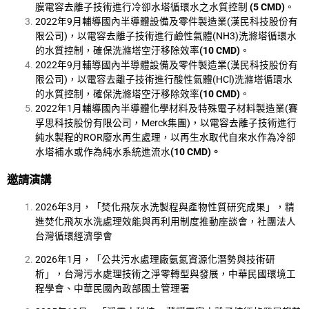
膜電容去離子技術進行冷卻水塔循環水之水質控制
(5 CMD)
。
2022年9月輔導國內半導體設備及零件製造業(漢民科技股份有
限公司)，以電容去離子技術進行鹼性氣體(NH3)洗滌塔循環水
的水質控制，確保洗滌塔空汙移除效率
(10 CMD)
。
2022年9月輔導國內半導體設備及零件製造業(漢民科技股份有
限公司)，以電容去離子技術進行酸性氣體(HCl)洗滌塔循環水
的水質控制，確保洗滌塔空汙移除效率
(10 CMD)
。
2022年1月輔導國內半導體化學材料及特殊電子材料製造業(賽
孚思科技股份有限公司，Merck集團)，以電容去離子技術進行
純水製程的ROR廢水再生處理，以再生水取代自來水作為冷卻
水塔補水或作為純水系統進流水
(10 CMD)
。
邀請演講
2026年3月，「焚化飛灰水洗製程與產物性質研究成果」，精
進焚化飛灰水洗處理效能與再利用制度推動座談會，社團法人
台灣循環經濟學會
2026年1月，「公共污水處理廠氨氮資源化潛勢與技術研
析」，台灣污水處理技術之淨零轉型與發展，中華民國環境工
程學會、中華民國內政部國土管理署