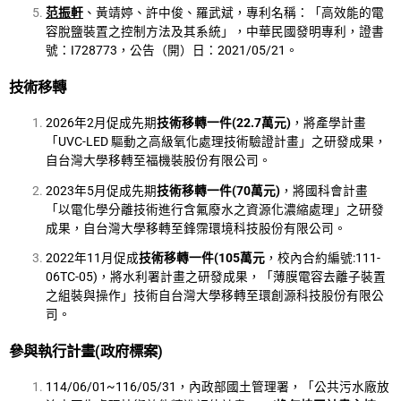
范振軒
、黃靖婷、許中俊、羅武斌，專利名稱：「高效能的電
容脫鹽裝置之控制方法及其系統」，中華民國發明專利，證書
號：I728773，公告（開）日：2021/05/21。
技術移轉
2026年2月促成先期
技術移轉一件
(22.7
萬元
)
，將產學計畫
「UVC-LED 驅動之高級氧化處理技術驗證計畫」之研發成果，
自台灣大學移轉至福機裝股份有限公司。
2023年5月促成先期
技術移轉一件
(70
萬元
)
，將國科會計畫
「以電化學分離技術進行含氟廢水之資源化濃縮處理」之研發
成果，自台灣大學移轉至鋒霈環境科技股份有限公司。
2022年11月促成
技術移轉一件
(105
萬元
，校內合約編號:111-
06TC-05)，將水利署計畫之研發成果，「薄膜電容去離子裝置
之組裝與操作」技術自台灣大學移轉至環創源科技股份有限公
司。
參與執行計畫
(
政府標案
)
114/06/01~116/05/31，內政部國土管理署，「公共污水廠放