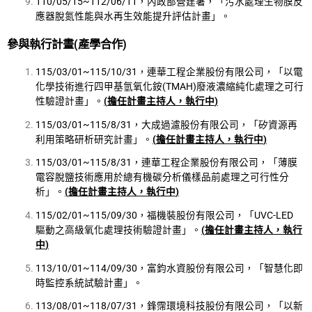
110/05/15~112/06/11，內政部營建署，「污水處理生物膜反
應器脫氮性能與水再生效能提升評估計畫」。
參與執行計畫
(
產學合作
)
115/03/01~115/10/31，連華工程企業股份有限公司，「以電
化學技術進行四甲基氫氧化銨(TMAH)廢液濃縮純化處理之可行
性驗證計畫」。
(
擔任計畫主持人，執行中
)
115/03/01~115/8/31，大成過濾股份有限公司，「矽資源再
利用策略研析研究計畫」。
(
擔任計畫主持人，執行中
)
115/03/01~115/8/31，連華工程企業股份有限公司，「薄膜
電容脫鹽技術應用於總有機碳分析儀樣品前處理之可行性分
析」。
(
擔任計畫主持人，執行中
)
115/02/01~115/09/30，福機裝股份有限公司，「UVC-LED
驅動之高級氧化處理技術驗證計畫」。
(
擔任計畫主持人，執行
中
)
113/10/01~114/09/30，富鈞水資股份有限公司，「智慧化即
時監控系統試驗計畫」。
113/08/01~118/07/31，鋒霈環境科技股份有限公司，「以新