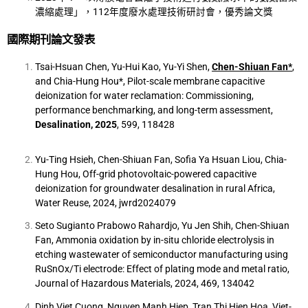
濃縮處理」，112年度廢水處理技術研討會，優秀論文獎
國際期刊論文發表
Tsai-Hsuan Chen, Yu-Hui Kao, Yu-Yi Shen,
Chen-Shiuan Fan*
,
and Chia-Hung Hou*, Pilot-scale membrane capacitive
deionization for water reclamation: Commissioning,
performance benchmarking, and long-term assessment,
Desalination, 2025
, 599, 118428
Yu-Ting Hsieh, Chen-Shiuan Fan, Sofia Ya Hsuan Liou, Chia-
Hung Hou, Off-grid photovoltaic-powered capacitive
deionization for groundwater desalination in rural Africa,
Water Reuse, 2024, jwrd2024079
Seto Sugianto Prabowo Rahardjo, Yu Jen Shih, Chen-Shiuan
Fan, Ammonia oxidation by in-situ chloride electrolysis in
etching wastewater of semiconductor manufacturing using
RuSnOx/Ti electrode: Effect of plating mode and metal ratio,
Journal of Hazardous Materials, 2024, 469, 134042
Dinh Viet Cuong, Nguyen Manh Hiep, Tran Thi Hien Hoa, Viet-