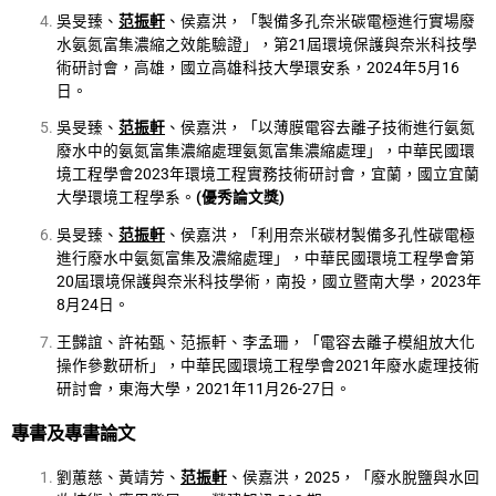
吳旻臻、
范振軒
、侯嘉洪，「製備多孔奈米碳電極進行實場廢
水氨氮富集濃縮之效能驗證」，第21屆環境保護與奈米科技學
術研討會，高雄，國立高雄科技大學環安系，2024年5月16
日。
吳旻臻、
范振軒
、侯嘉洪，「以薄膜電容去離子技術進行氨氮
廢水中的氨氮富集濃縮處理氨氮富集濃縮處理」，中華民國環
境工程學會2023年環境工程實務技術研討會，宜蘭，國立宜蘭
大學環境工程學系。
(
優秀論文獎
)
吳旻臻、
范振軒
、侯嘉洪，「利用奈米碳材製備多孔性碳電極
進行廢水中氨氮富集及濃縮處理」，中華民國環境工程學會第
20屆環境保護與奈米科技學術，南投，國立暨南大學，2023年
8月24日。
王豑誼、許祐甄、范振軒、李孟珊，「電容去離子模組放大化
操作參數研析」，中華民國環境工程學會2021年廢水處理技術
研討會，東海大學，2021年11月26-27日。
專書及專書論文
劉蕙慈、黃靖芳、
范振軒
、侯嘉洪，2025，「廢水脫鹽與水回