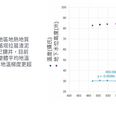
地區地熱地質
落塔拉葛渣泥
尺鑽井，目前
整體平均地溫
後地溫梯度更超