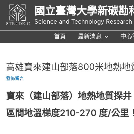
跳
國立臺灣大學新碳勘
至
主
Science and Technology Research I
要
內
首頁
最新消息
中心
容
高雄寶來建山部落800米地熱地
發佈留言
寶來（建山部落）地熱地質探井
區間地溫梯度210-270 度/公里