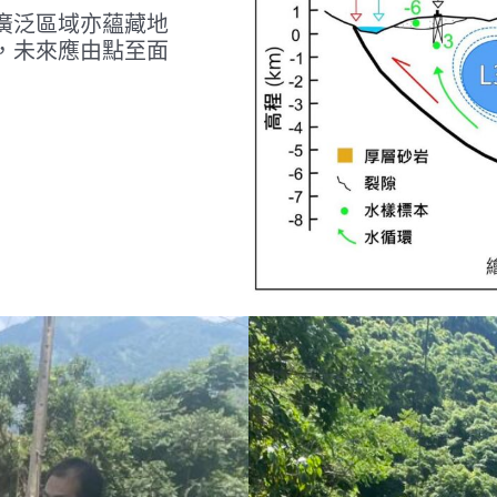
廣泛區域亦蘊藏地
，未來應由點至面