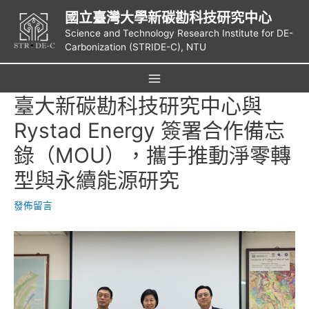
跳
國立臺灣大學新碳勘科技研究中心
至
Science and Technology Research Institute for DE-
主
Carbonization (STRIDE-C), NTU
要
內
容
Main
臺大新碳勘科技研究中心與
Menu
Rystad Energy 簽署合作備忘
錄（MOU），攜手推動淨零轉
型與永續能源研究
發佈留言