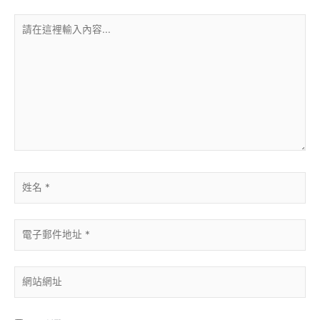
請
在
這
裡
輸
入
內
容...
姓
名
*
電
子
郵
件
網
地
站
址
網
*
址