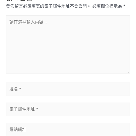
發佈留言必須填寫的電子郵件地址不會公開。
必填欄位標示為
*
請
在
這
裡
輸
入
內
容...
姓
名
*
電
子
郵
件
網
地
站