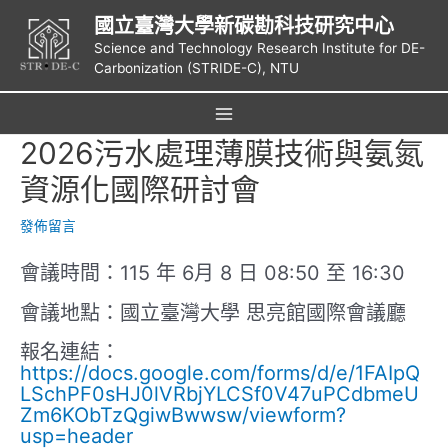
跳
國立臺灣大學新碳勘科技研究中心
至
Science and Technology Research Institute for DE-
主
Carbonization (STRIDE-C), NTU
要
內
容
Main
2026污水處理薄膜技術與氨氮
Menu
資源化國際研討會
發佈留言
會議時間：115 年 6月 8 日 08:50 至 16:30
會議地點：國立臺灣大學 思亮館國際會議廳
報名連結：
https://docs.google.com/forms/d/e/1FAIpQ
LSchPF0sHJ0lVRbjYLCSf0V47uPCdbmeU
Zm6KObTzQgiwBwwsw/viewform?
usp=header