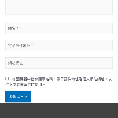
容...
姓
名
*
電
子
郵
件
網
地
站
址
網
*
址
在
瀏覽器
中儲存顯示名稱、電子郵件地址及個人網站網址，以
供下次發佈留言時使用。