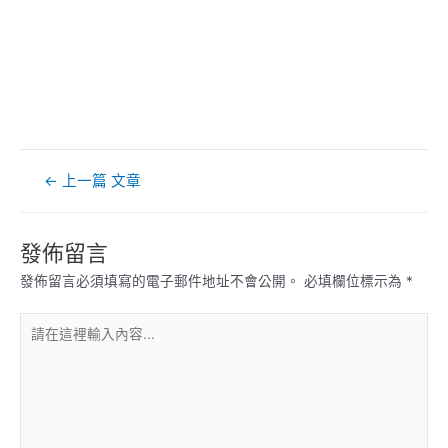
文
←
上一篇 文章
章
導
覽
發佈留言
發佈留言必須填寫的電子郵件地址不會公開。
必填欄位標示為
*
請
在
這
裡
輸
入
內