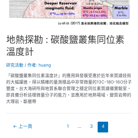
幕
參
觀
地熱探勘 : 碳酸鹽叢集同位素
溫度計
研究活動
/ 作者:
huang
「碳酸鹽叢集同位素溫度計」的應用與發展受惠於近年來質譜技術
的大幅躍進，得以精確的量測樣品中非常微量的13C-18O-16O分子
豐度。台大海研所與地質系聯合管理之穩定同位素質譜儀實驗室，
即具備分析這樣微量分子的能力，並應用於地熱場域、變質岩帶的
大理岩、斷層帶
文
←
上一頁
1
...
3
4
章
導