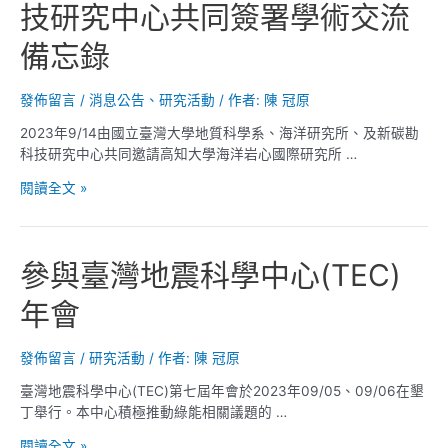
技研究中心共同簽署學術交流
備忘錄
發佈留言
/
消息公告
、
研究活動
/ 作者:
陳 冠原
2023年9/14由國立臺灣大學地質科學系、海洋研究所、及新碳勘
科技研究中心共同邀請高知大學海洋岩心國際研究所 …
高
閱讀全文 »
知
大
學
參與臺灣地震科學中心(TEC)
海
洋
年會
岩
心
國
發佈留言
/
研究活動
/ 作者:
陳 冠原
際
臺灣地震科學中心(TEC)第七屆年會於2023年09/05、09/06在墾
研
丁舉行。本中心積極推動綠能相關議題的 …
究
所、
參
閱讀全文 »