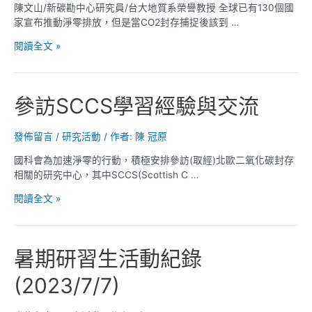
技
陳文山/新碳勘中心研究員/台大地質系榮譽教授 全球已有130個國
錄
研
家宣布推動淨零排放，但是當CO2封存捕捉後該到 …
(2023/9/1)
究
臺
閱讀全文 »
中
灣
心
哪
共
些
同
參訪SCCS學習經驗與交流
地
簽
方
署
適
學
發佈留言
/
研究活動
/ 作者:
陳 冠原
合
術
國科會為加速淨零的行動，積極安排參訪(取經)北歐二氧化碳封存
進
交
相關的研究中心，其中SCCS(Scottish C …
行
流
碳
備
參
閱讀全文 »
封
忘
訪
存
錄
SCCS
的
學
場
暑期研習生活動紀錄
習
域？
經
(2023/7/7)
驗
與