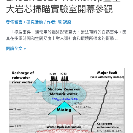
質
大岩芯掃瞄實驗室開幕參觀
封
存，
我
發佈留言
/
研究活動
/ 作者:
陳 冠原
們
「極端事件」通常用於描述影響巨大、無法預料的自然事件，因
準
其在多重時間和空間尺度上對人類社會和環境所帶來的衝擊 …
備
好
EAGER
閱讀全文 »
了？
2023
（儲
Workshop
集
暨
層
臺
篇）
大
岩
芯
掃
瞄
實
驗
室
開