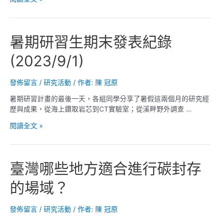
國
與
立
臺
臺
灣
暑期研習生期末發表紀錄
灣
地
大
震
(2023/9/1)
學
科
地
學
質
中
發佈留言
/
研究活動
/ 作者:
陳 冠原
科
心
學
暑期研習計畫的最後一天，各組同學分享了暑假這兩個月的研究經
(TEC)
系、
歷與成果，從海上鑽取岩芯到CT實驗室；從溪畔野外調查 …
年
海
會
暑
閱讀全文 »
洋
期
研
研
究
習
所、
臺灣哪些地方適合進行碳封存
生
及
期
新
的場域？
末
碳
發
勘
表
發佈留言
/
研究活動
/ 作者:
陳 冠原
科
紀