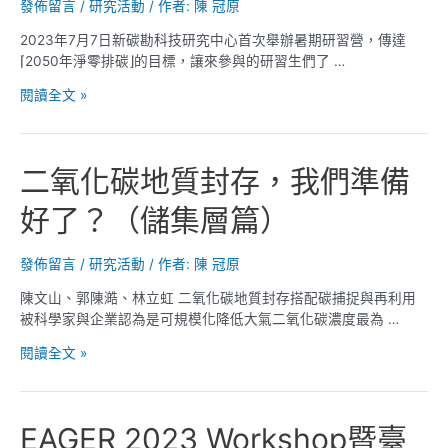
交
發佈留言
/
研究活動
/ 作者:
陳 冠原
流
2023年7月7日新碳勘科技研究中心首次舉辦暑期研習營，傳達
⌈2050年淨零排碳⌋的目標，讓來參與的研習生們了 …
暑
閱讀全文 »
期
研
習
二氧化碳地質封存，我們準備
生
活
好了？（儲集層篇）
動
紀
錄
發佈留言
/
研究活動
/ 作者:
陳 冠原
(2023/7/7)
陳文山、郭陳澔、林立虹 二氧化碳地質封存搭配碳捕捉與再利用
被科學家與企業認為是可規模化降低大氣二氧化碳濃度最為 …
二
閱讀全文 »
氧
化
碳
EAGER 2023 Workshop暨臺
地