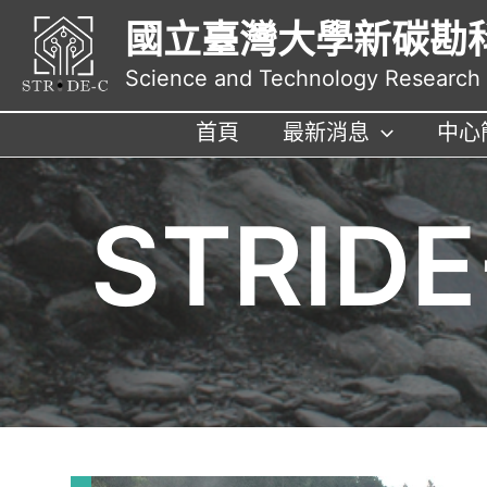
跳
國立臺灣大學新碳勘
至
主
Science and Technology Research I
要
內
首頁
最新消息
中心
容
STRID