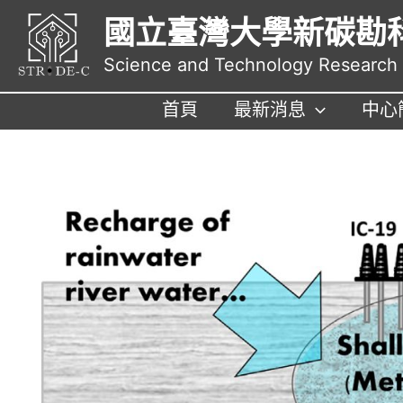
跳
國立臺灣大學新碳勘
至
主
Science and Technology Research I
要
內
首頁
最新消息
中心
容