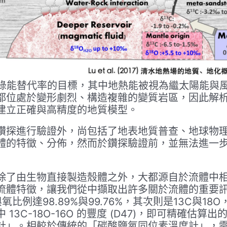
上綠能替代率的目標，其中地熱能被視為繼太陽能與
都位處於變形劇烈、構造複雜的變質岩區，因此解
建立正確與高精度的地質模型。
鑽探進行驗證外，尚包括了地表地質普查、地球物
體的特徵、分佈，然而於鑽探驗證前，並無法進一
除了由生物直接製造殼體之外，大都源自於流體中
流體特徵，讓我們從中擷取出許多關於流體的重要
氧比例達98.89%與99.76%，其次則是13C與
3C-18O-16O 的豐度 (D47)，即可精確估
計」。相較於傳統的「碳酸鹽氧同位素溫度計」，