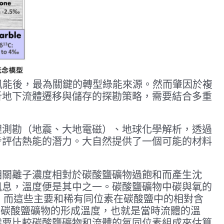
風能後，最為關鍵的轉型綠能來源。然而肇因於複
析地下流體遷移與儲存的探勘策略，需要結合多重
理測勘（地震、大地電磁）、地球化學解析，透過
步評估熱能的潛力。大自然提供了一個可能的材料
相關離子濃度相對於碳酸鹽礦物過飽和而產生沈
訊息，溫度便是其中之一。碳酸鹽礦物中碳與氧的
18O，而這些主要和稀有同位素在碳酸鹽中的相對含
算出的碳酸鹽礦物的形成溫度，也就是當時流體的溫
需要比較碳酸鹽礦物和流體的氧同位素組成來估算