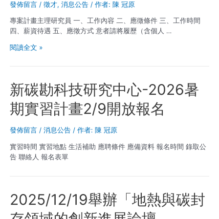
錄
發佈留言
/
徵才
,
消息公告
/ 作者:
陳 冠原
取
專案計畫主理研究員 一、工作內容 二、應徵條件 三、工作時間
名
四、薪資待遇 五、應徵方式 意者請將履歷（含個人 …
單
[徵
閱讀全文 »
才]
臺
大
新碳勘科技研究中心-2026暑
新
碳
期實習計畫2/9開放報名
勘
科
技
發佈留言
/
消息公告
/ 作者:
陳 冠原
研
實習時間 實習地點 生活補助 應聘條件 應備資料 報名時間 錄取公
究
告 聯絡人 報名表單
中
心
專
案
2025/12/19舉辦「地熱與碳封
計
畫
存領域的創新進展論壇