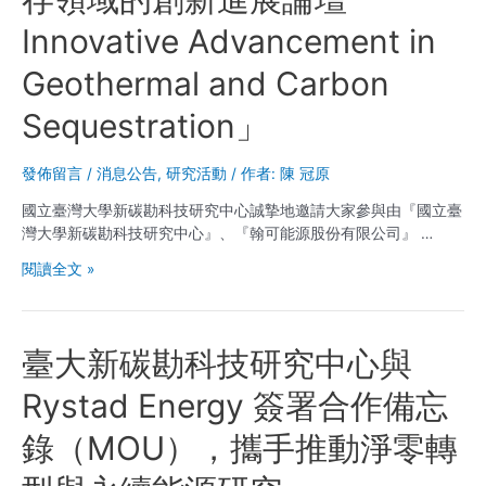
助
理
Innovative Advancement in
研
Geothermal and Carbon
究
員
Sequestration」
１
名
發佈留言
/
消息公告
,
研究活動
/ 作者:
陳 冠原
國立臺灣大學新碳勘科技研究中心誠摯地邀請大家參與由『國立臺
灣大學新碳勘科技研究中心』、『翰可能源股份有限公司』 …
2025/12/19
閱讀全文 »
舉
辦
「地
臺大新碳勘科技研究中心與
熱
與
Rystad Energy 簽署合作備忘
碳
封
錄（MOU），攜手推動淨零轉
存
領