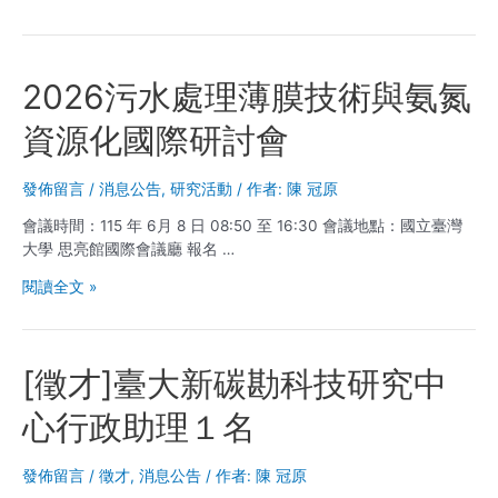
2026污水處理薄膜技術與氨氮
資源化國際研討會
發佈留言
/
消息公告
,
研究活動
/ 作者:
陳 冠原
會議時間：115 年 6月 8 日 08:50 至 16:30 會議地點：國立臺灣
大學 思亮館國際會議廳 報名 …
2026
閱讀全文 »
污
水
處
[徵才]臺大新碳勘科技研究中
理
薄
心行政助理１名
膜
技
術
發佈留言
/
徵才
,
消息公告
/ 作者:
陳 冠原
與