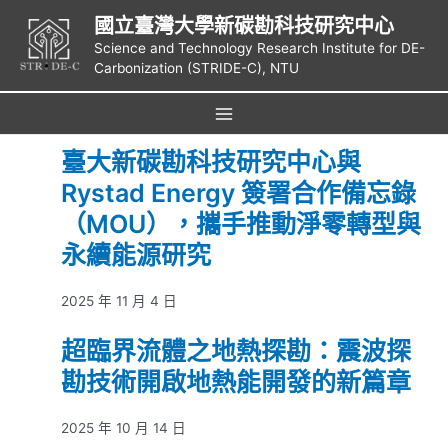
跳
國立臺灣大學新碳勘科技研究中心
至
Science and Technology Research Institute for DE-
主
Carbonization (STRIDE-C), NTU
要
內
容
Main
臺大新碳勘科技研究中心與
Menu
Rystad Energy 簽署合作備忘錄
（MOU），攜手推動淨零轉型與
永續能源研究
2025 年 11 月 4 日
超臨界流體之地熱探勘：震波探
勘技術開啟地熱能開發的新篇章
2025 年 10 月 14 日