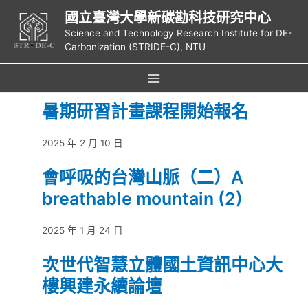
跳
國立臺灣大學新碳勘科技研究中心
至
Science and Technology Research Institute for DE-
主
Carbonization (STRIDE-C), NTU
要
內
容
Main
暑期研習計畫課程開始報名
Menu
2025 年 2 月 10 日
會呼吸的台灣山脈（二）A
breathable mountain (2)
2025 年 1 月 24 日
次世代智慧立體國土資訊中心大
樓興建永續論壇