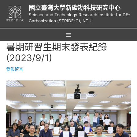
跳
國立臺灣大學新碳勘科技研究中心
至
Science and Technology Research Institute for DE-
主
Carbonization (STRIDE-C), NTU
要
內
容
Main
暑期研習生期末發表紀錄
Menu
(2023/9/1)
發佈留言