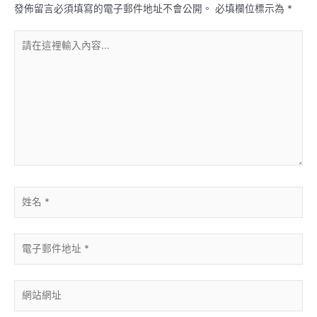
發佈留言必須填寫的電子郵件地址不會公開。
必填欄位標示為
*
請
在
這
裡
輸
入
內
容...
姓
名
*
電
子
郵
件
網
地
站
址
網